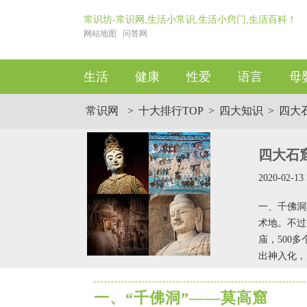
常识坊-常识网,生活小常识,生活小窍门,生活百科！
网站地图
问答网
生活
健康
性爱
语言
母
常识网
>
十大排行TOP
>
四大知识
>
四大
四大石
2020-02-
一、千佛洞
术地。不过
庙，500
出神入化，
一、“千佛洞”——莫高窟