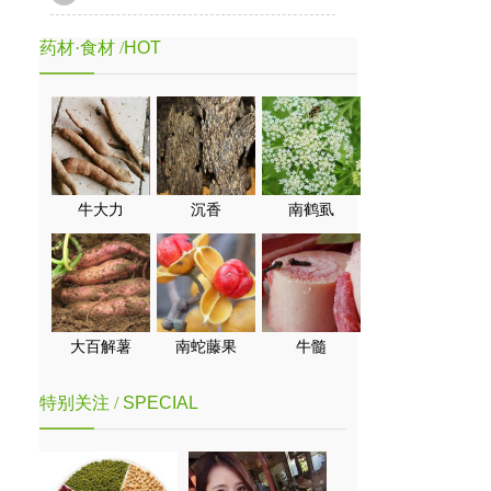
药材·食材 /
HOT
牛大力
沉香
南鹤虱
大百解薯
南蛇藤果
牛髓
特别关注 /
SPECIAL