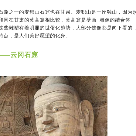
石窟之一的麦积山石窟也在甘肃。麦积山是一座独山，因为
和同在甘肃的莫高窟相比较，莫高窟是壁画+雕像的结合体，
这些雕塑有着明显的世俗化趋势，大部分佛像都是向下看的
特点，是人们美好愿望的化身。
——云冈石窟