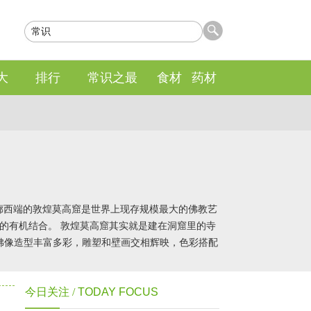
大
排行
常识之最
食材
药材
西走廊西端的敦煌莫高窟是世界上现存规模最大的佛教艺
的有机结合。 敦煌莫高窟其实就是建在洞窟里的寺
佛像造型丰富多彩，雕塑和壁画交相辉映，色彩搭配
今日关注 /
TODAY FOCUS