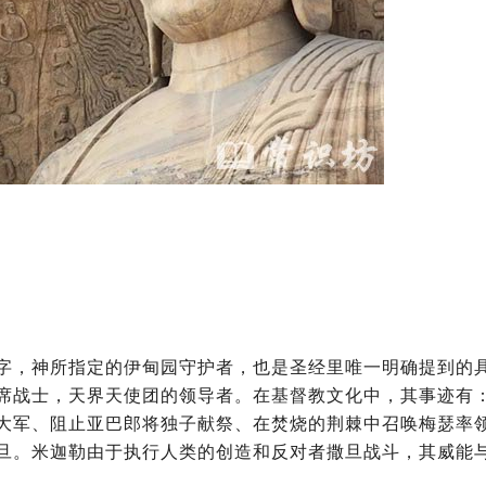
字，神所指定的伊甸园守护者，也是圣经里唯一明确提到的
席战士，天界天使团的领导者。在基督教文化中，其事迹有
大军、阻止亚巴郎将独子献祭、在焚烧的荆棘中召唤梅瑟率
旦。米迦勒由于执行人类的创造和反对者撒旦战斗，其威能