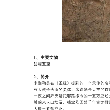
1、
主要文物
昙耀五窟
2
、简介
米迦勒是在《圣经》提到的一个天使的名
有天使长头衔的灵体。米迦勒是天主的首
一夜之间歼灭进犯耶路撒冷的十五万亚述
希伯来人出埃及、捕拿及囚禁千年古龙撒
大魔王并驾齐驱。