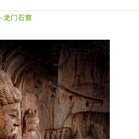
—龙门石窟