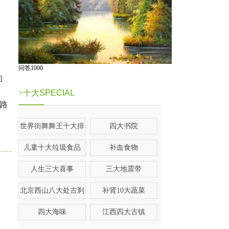
问答1000
的
>十大
SPECIAL
路
世界街舞舞王十大排
四大书院
名
儿童十大垃圾食品
补血食物
人生三大喜事
三大地震带
北京西山八大处古刹
补肾10大蔬菜
四大海味
江西四大古镇