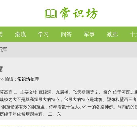
婴
潮流
学习
问答
军事
减肥
十
石窟
窟
13 >>编辑：
常识坊整理
莫高窟 1、主要文物 藏经洞、九层楼、飞天壁画等 2 、简介 位于河
规模之大不是莫高窟最大的特点，它最大的特点是建筑、塑像和壁画三者
多个洞窟错落有致的洞窟里，侍奉着数千位大小不一的各路神佛。洞内的的
历经千年依然熠熠生辉。 二、东